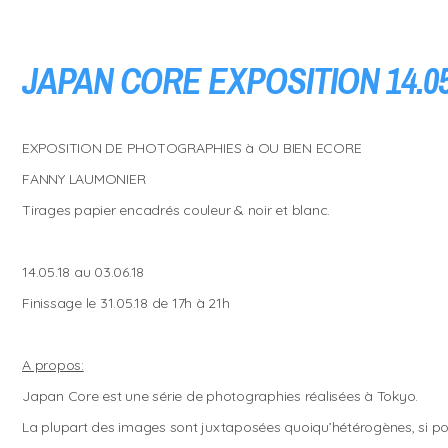
JAPAN CORE EXPOSITION 14.05.
EXPOSITION DE PHOTOGRAPHIES à OU BIEN ECORE
FANNY LAUMONIER
Tirages papier encadrés couleur & noir et blanc.
14.05.18 au 03.06.18
Finissage le 31.05.18 de 17h à 21h
A propos:
Japan Core est une série de photographies réalisées à Tokyo.
La plupart des images sont juxtaposées quoiqu’hétérogènes, si po