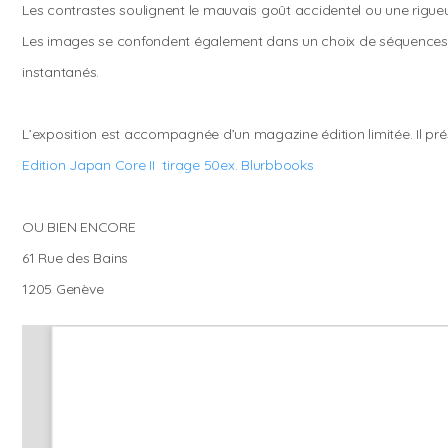
Les contrastes soulignent le mauvais goût accidentel ou une rigueur 
Les images se confondent également dans un choix de séquences 
instantanés.
L’exposition est accompagnée d’un magazine édition limitée. Il 
Edition Japan Core II tirage 50ex. Blurbbooks
OU BIEN ENCORE
61 Rue des Bains
1205 Genève